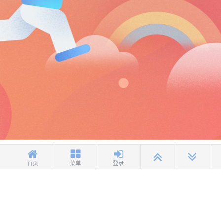
首页
菜单
登录
健康游戏忠告：抵制不良游戏 拒绝盗版游戏 注意自我保护 谨防受骗上当 适度
游戏益脑 沉迷游戏伤身 合理安排时间享受健康生活
京公网安备11010502030431
京ICP备11010177号-3
京ICP证
060370号