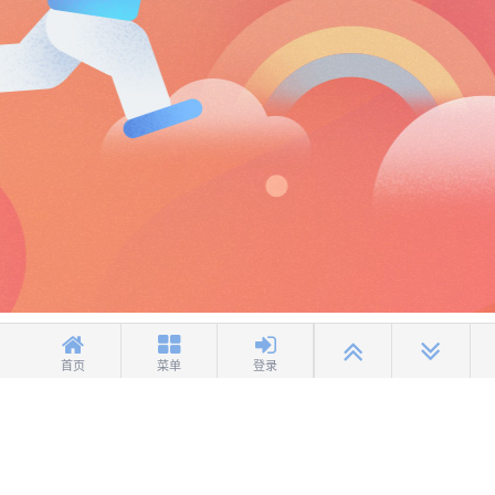
首页
菜单
登录
健康游戏忠告：抵制不良游戏 拒绝盗版游戏 注意自我保护 谨防受骗上当 适度
游戏益脑 沉迷游戏伤身 合理安排时间享受健康生活
京公网安备11010502030431
京ICP备11010177号-3
京ICP证
060370号