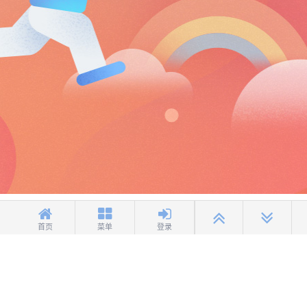
首页
菜单
登录
健康游戏忠告：抵制不良游戏 拒绝盗版游戏 注意自我保护 谨防受骗上当 适度
游戏益脑 沉迷游戏伤身 合理安排时间享受健康生活
京公网安备11010502030431
京ICP备11010177号-3
京ICP证
060370号